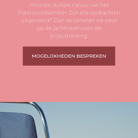
mooiste stukjes natuur van het
Paterswoldsemeer. Zijn alle opdrachten
uitgevoerd? Dan verzamelen we weer
op de jachthaven voor de
prijsuitreiking.
MOGELIJKHEDEN BESPREKEN