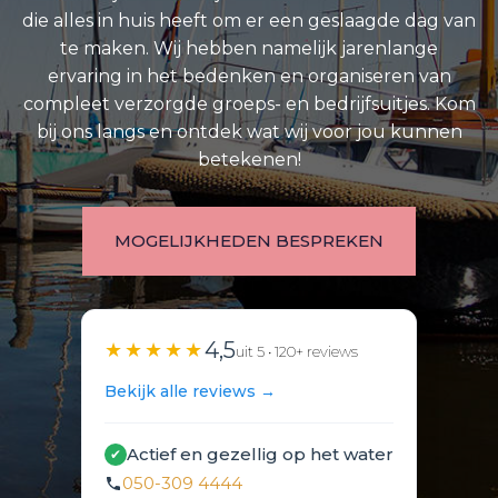
die alles in huis heeft om er een geslaagde dag van
te maken. Wij hebben namelijk jarenlange
ervaring in het bedenken en organiseren van
compleet verzorgde groeps- en bedrijfsuitjes. Kom
bij ons langs en ontdek wat wij voor jou kunnen
betekenen!
MOGELIJKHEDEN BESPREKEN
4,5
★★★★★
uit 5 • 120+ reviews
Bekijk alle reviews →
Actief en gezellig op het water
✔
050-309 4444