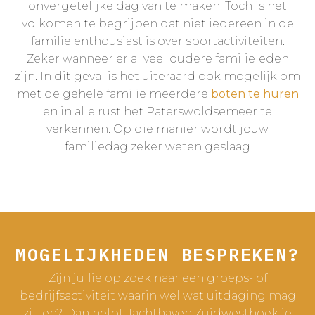
onvergetelijke dag van te maken. Toch is het
volkomen te begrijpen dat niet iedereen in de
familie enthousiast is over sportactiviteiten.
Zeker wanneer er al veel oudere familieleden
zijn. In dit geval is het uiteraard ook mogelijk om
met de gehele familie meerdere
boten te huren
en in alle rust het Paterswoldsemeer te
verkennen. Op die manier wordt jouw
familiedag zeker weten geslaag
MOGELIJKHEDEN BESPREKEN?
Zijn jullie op zoek naar een groeps- of
bedrijfsactiviteit waarin wel wat uitdaging mag
zitten? Dan helpt Jachthaven Zuidwesthoek je