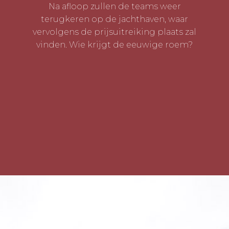
Na afloop zullen de teams weer
terugkeren op de jachthaven, waar
vervolgens de prijsuitreiking plaats zal
vinden. Wie krijgt de eeuwige roem?