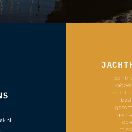
JACHT
Een bru
kabbel
stad Gr
NS
best
gecomb
gaat v
ek.nl
op e
missc
n