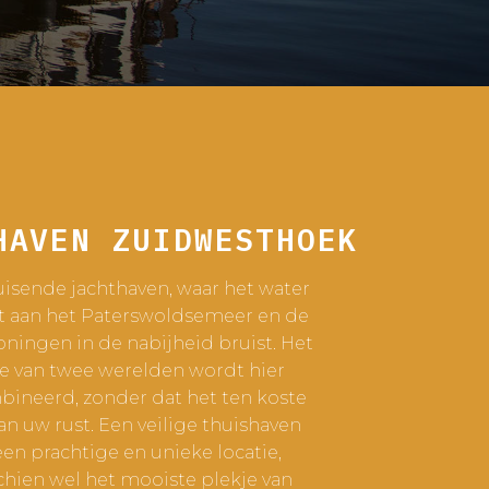
HAVEN ZUIDWESTHOEK
isende jachthaven, waar het water
t aan het Paterswoldsemeer en de
oningen in de nabijheid bruist. Het
e van twee werelden wordt hier
ineerd, zonder dat het ten koste
an uw rust. Een veilige thuishaven
en prachtige en unieke locatie,
hien wel het mooiste plekje van